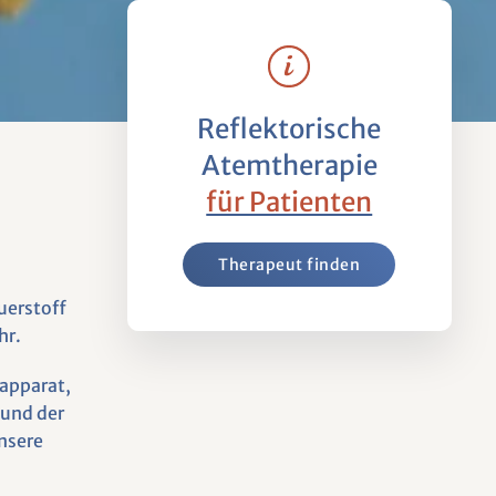
Reflektorische
Atemtherapie
für Patienten
Therapeut finden
uerstoff
hr.
apparat,
und der
nsere