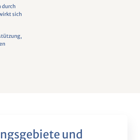
a durch
irkt sich
stützung,
en
gs­gebiete und